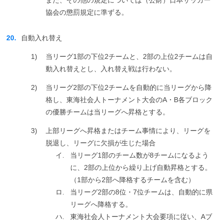
協会の懲罰規定に準ずる。
20.
自動入れ替え
1)
当リーグ1部の下位2チームと、2部の上位2チームは自
動入れ替えとし、入れ替え戦は行わない。
2)
当リーグ2部の下位2チームを自動的に当リーグから降
格し、東海社会人トーナメント大会のA・B各ブロック
の優勝チームは当リーグへ昇格とする。
3)
上部リーグへ昇格またはチーム事情により、リーグを
脱退し、リーグに欠損が生じた場合
イ.
当リーグ1部のチーム数が8チームになるよう
に、2部の上位から繰り上げ自動昇格とする。
（1部から2部へ降格するチームを含む）
ロ.
当リーグ2部の8位・7位チームは、自動的に県
リーグへ降格する。
ハ.
東海社会人トーナメント大会要項に従い、Aブ