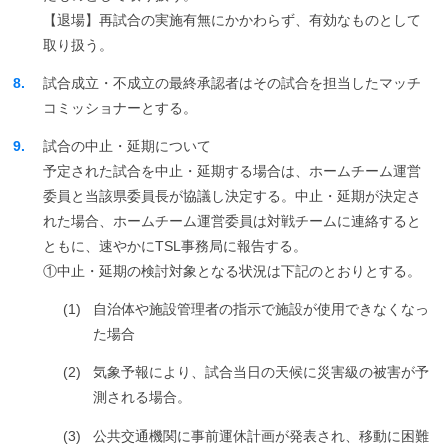
【退場】再試合の実施有無にかかわらず、有効なものとして
取り扱う。
8.
試合成立・不成立の最終承認者はその試合を担当したマッチ
コミッショナーとする。
9.
試合の中止・延期について
予定された試合を中止・延期する場合は、ホームチーム運営
委員と当該県委員長が協議し決定する。中止・延期が決定さ
れた場合、ホームチーム運営委員は対戦チームに連絡すると
ともに、速やかにTSL事務局に報告する。
①中止・延期の検討対象となる状況は下記のとおりとする。
(1)
自治体や施設管理者の指示で施設が使用できなくなっ
た場合
(2)
気象予報により、試合当日の天候に災害級の被害が予
測される場合。
(3)
公共交通機関に事前運休計画が発表され、移動に困難