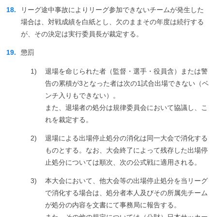
18.
リーグ途中事故によりリーグ参加できないチームが発生した
場合は、対戦成績を白紙とし、欠のままその年度は続行する
が、その決定は実行委員長が裁定する。
19.
懲罰
1)
退場を命じられた者（監督・選手・役員含）または警
告の累積が3となった者は次の1試合出場できない（ベ
ンチ入りもできない）。
また、退場者の処分は規律委員会において協議し、こ
れを裁定する。
2)
退場による出場停止処分の消化は同一大会で消化する
ものとする。なお、大会終了によって残存した出場停
止処分については順次、次の公式戦に適用される。
3)
本大会において、他大会等の出場停止処分を当リーグ
で消化する場合は、処分者本人及びその所属先チーム
が処分の内容を文書にて事務局に報告する。
また、その他の規定については（公財）日本サッカー