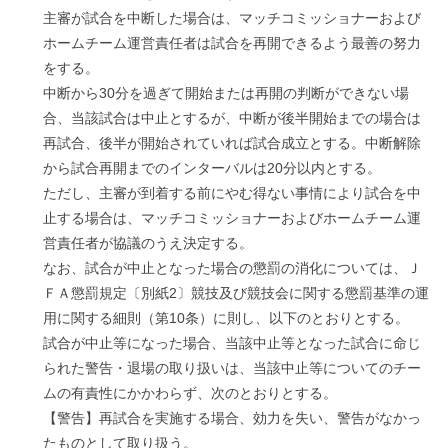
主審が試合を中断した場合は、マッチコミッショナーおよび
ホームチーム運営責任者は試合を再開できるよう最善の努力
をする。
中断から30分を過ぎて開始または再開の判断ができない場
合、当該試合は中止とするが、中断が後半開始までの場合は
再試合、後半が開始されていれば試合成立とする。中断解除
から試合再開までのインターバルは20分以内とする。
ただし、主審が到着する前にやむ得ない事情により試合を中
止する場合は、マッチコミッショナーおよびホームチーム運
営責任者が協議のうえ決定する。
なお、試合が中止となった場合の懲罰の消化については、Ｊ
ＦＡ懲罰規定〔別紙2〕競技及び競技会に関する懲罰基準の運
用に関する細則（第10条）に則し、以下のとおりとする。
試合が中止等になった場合、当該中止等となった試合に命じ
られた警告・退場の取り扱いは、当該中止等についてのチー
ムの有責性にかかわらず、次のとおりとする。
【警告】再試合を実施する場合、効力を失い、警告がなかっ
たものとして取り扱う。