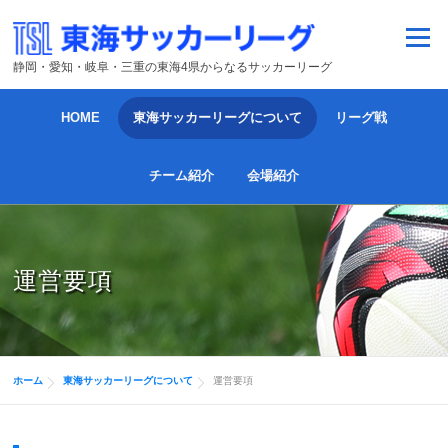
コンテンツへスキップ
メニュー
静岡・愛知・岐阜・三重の東海4県からなるサッカーリーグ
HOME
東海サッカーリーグについて
リーグ戦
チーム紹介
会場紹介
運営要項
ホーム
東海サッカーリーグについて
運営要項