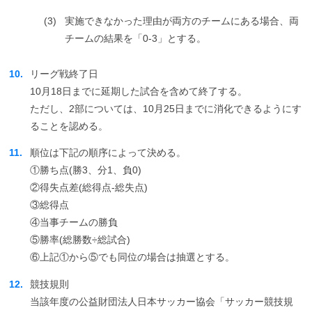
(3)
実施できなかった理由が両方のチームにある場合、両
チームの結果を「0-3」とする。
10.
リーグ戦終了日
10月18日までに延期した試合を含めて終了する。
ただし、2部については、10月25日までに消化できるようにす
ることを認める。
11.
順位は下記の順序によって決める。
①勝ち点(勝3、分1、負0)
②得失点差(総得点-総失点)
③総得点
④当事チームの勝負
⑤勝率(総勝数÷総試合)
⑥上記①から⑤でも同位の場合は抽選とする。
12.
競技規則
当該年度の公益財団法人日本サッカー協会「サッカー競技規