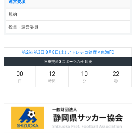
運営要項
規約
役員・運営委員
第2節 第3日 8月8日(土) アトレチコ鈴鹿 × 東海FC
三重交通G スポーツの杜 鈴鹿
00
12
10
21
日
時間
分
秒