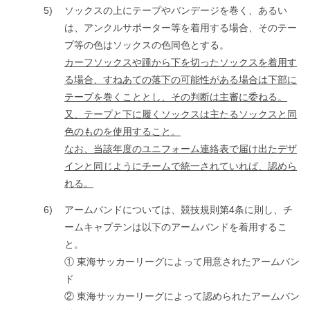
5)
ソックスの上にテープやバンデージを巻く、あるい
は、アンクルサポーター等を着用する場合、そのテー
プ等の色はソックスの色同色とする。
カーフソックスや踵から下を切ったソックスを着用す
る場合、すねあての落下の可能性がある場合は下部に
テープを巻くこととし、その判断は主審に委ねる。
又、テープと下に履くソックスは主たるソックスと同
色のものを使用すること。
なお、当該年度のユニフォーム連絡表で届け出たデザ
インと同じようにチームで統一されていれば、認めら
れる。
6)
アームバンドについては、競技規則第4条に則し、チ
ームキャプテンは以下のアームバンドを着用するこ
と。
① 東海サッカーリーグによって用意されたアームバン
ド
② 東海サッカーリーグによって認められたアームバン