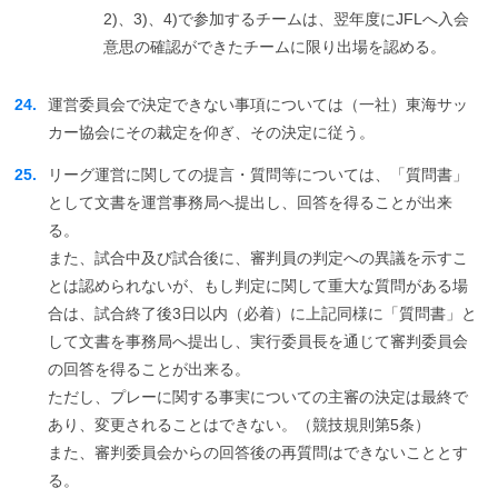
2)、3)、4)で参加するチームは、翌年度にJFLへ入会
意思の確認ができたチームに限り出場を認める。
24.
運営委員会で決定できない事項については（一社）東海サッ
カー協会にその裁定を仰ぎ、その決定に従う。
25.
リーグ運営に関しての提言・質問等については、「質問書」
として文書を運営事務局へ提出し、回答を得ることが出来
る。
また、試合中及び試合後に、審判員の判定への異議を示すこ
とは認められないが、もし判定に関して重大な質問がある場
合は、試合終了後3日以内（必着）に上記同様に「質問書」と
して文書を事務局へ提出し、実行委員長を通じて審判委員会
の回答を得ることが出来る。
ただし、プレーに関する事実についての主審の決定は最終で
あり、変更されることはできない。（競技規則第5条）
また、審判委員会からの回答後の再質問はできないこととす
る。