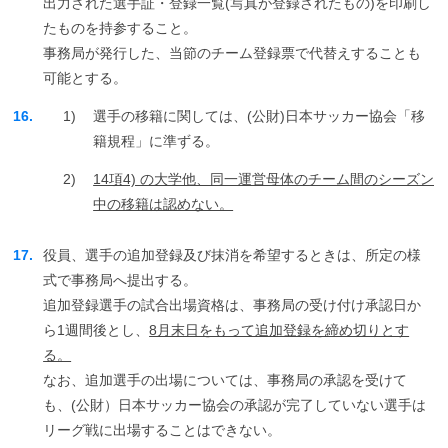
出力された選手証・登録一覧(写真が登録されたもの)を印刷し
たものを持参すること。
事務局が発行した、当節のチーム登録票で代替えすることも
可能とする。
16.
1)
選手の移籍に関しては、(公財)日本サッカー協会「移
籍規程」に準ずる。
2)
14項4) の大学他、同一運営母体のチーム間のシーズン
中の移籍は認めない。
17.
役員、選手の追加登録及び抹消を希望するときは、所定の様
式で事務局へ提出する。
追加登録選手の試合出場資格は、事務局の受け付け承認日か
ら1週間後とし、
8月末日をもって追加登録を締め切りとす
る。
なお、追加選手の出場については、事務局の承認を受けて
も、(公財）日本サッカー協会の承認が完了していない選手は
リーグ戦に出場することはできない。