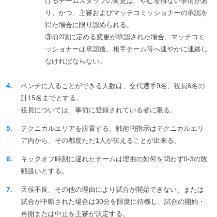
けるチームスタッフの変更は、やむを得ない事情があ
り、かつ、主審およびマッチコミッショナーの承認を
得た場合に限り認められる。
③前2項に定める変更が承認された場合、マッチコミ
ッショナーは承認後、相手チーム等へ速やかに連絡し
なければならない。
4.
ベンチに入ることができる人数は、交代選手9名、役員6名の
計15名までとする。
役員については、事前に登録されている者に限る。
5.
テクニカルエリアを設置する。戦術的指示はテクニカルエリ
ア内から、その都度ただ1人が伝えることが出来る。
6.
キックオフ時刻に遅れたチームは理由の如何を問わず0-3の敗
戦扱いとする。
7.
天候不良、その他の理由により試合が開始できない、または
試合が中断された場合は30分を限度に待機し、試合の開始・
再開または中止を主審が決定する。