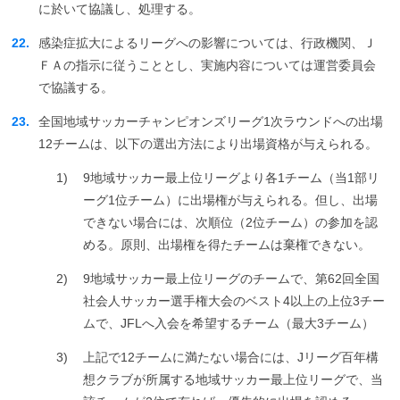
に於いて協議し、処理する。
22.
感染症拡大によるリーグへの影響については、行政機関、Ｊ
ＦＡの指示に従うこととし、実施内容については運営委員会
で協議する。
23.
全国地域サッカーチャンピオンズリーグ1次ラウンドへの出場
12チームは、以下の選出方法により出場資格が与えられる。
1)
9地域サッカー最上位リーグより各1チーム（当1部リ
ーグ1位チーム）に出場権が与えられる。但し、出場
できない場合には、次順位（2位チーム）の参加を認
める。原則、出場権を得たチームは棄権できない。
2)
9地域サッカー最上位リーグのチームで、第62回全国
社会人サッカー選手権大会のベスト4以上の上位3チー
ムで、JFLへ入会を希望するチーム（最大3チーム）
3)
上記で12チームに満たない場合には、Jリーグ百年構
想クラブが所属する地域サッカー最上位リーグで、当