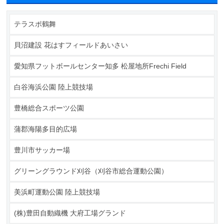
テラスポ鶴舞
貝沼建設 花はすフィールドあいさい
愛知県フットボールセンター知多 松屋地所Frechi Field
白谷海浜公園 陸上競技場
豊橋総合スポーツ公園
蒲郡海陽多目的広場
豊川市サッカー場
グリーングラウンド刈谷（刈谷市総合運動公園）
美浜町運動公園 陸上競技場
(株)豊田自動織機 大府工場グランド