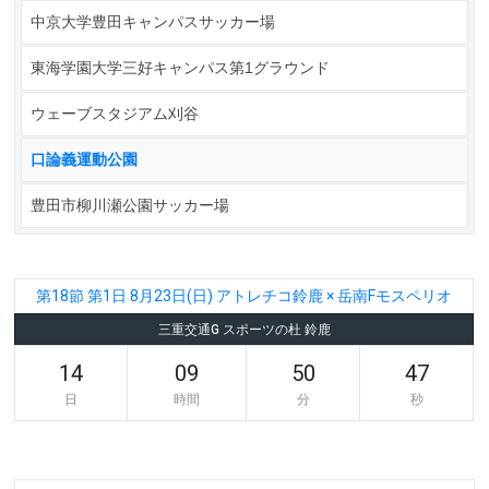
中京大学豊田キャンパスサッカー場
東海学園大学三好キャンパス第1グラウンド
ウェーブスタジアム刈谷
口論義運動公園
豊田市柳川瀬公園サッカー場
第18節 第1日 8月23日(日) アトレチコ鈴鹿 × 岳南Fモスペリオ
三重交通G スポーツの杜 鈴鹿
14
09
50
46
日
時間
分
秒