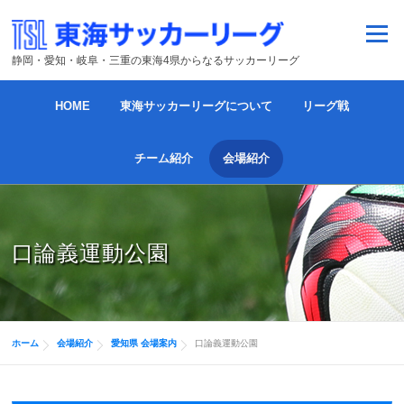
コンテンツへスキップ
メニュー
静岡・愛知・岐阜・三重の東海4県からなるサッカーリーグ
HOME
東海サッカーリーグについて
リーグ戦
チーム紹介
会場紹介
口論義運動公園
ホーム
会場紹介
愛知県 会場案内
口論義運動公園