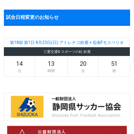
試合日程変更のお知らせ
第18節 第1日 8月23日(日) アトレチコ鈴鹿 × 岳南Fモスペリオ
三重交通G スポーツの杜 鈴鹿
14
13
20
51
日
時間
分
秒