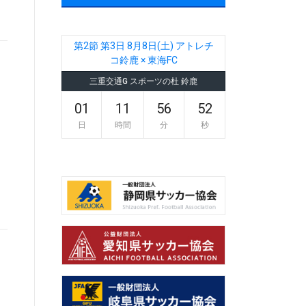
第2節 第3日 8月8日(土) アトレチ
コ鈴鹿 × 東海FC
三重交通G スポーツの杜 鈴鹿
01
11
56
52
日
時間
分
秒